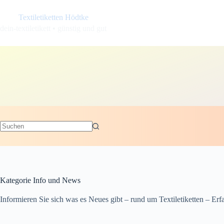
Zum
Inhalt
Textiletiketten Hödtke
springen
dein-textiletikett • günstig und gut
Kategorie
Info und News
Informieren Sie sich was es Neues gibt – rund um Textiletiketten – Er