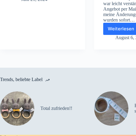
war leicht verstä
ab
Angebot per Mai
100
meine Änderung
Stück
wurden sofort…
Weiterlesen
Total
zufried
August 6,
Trends, beliebte Label
Total zufrieden!!