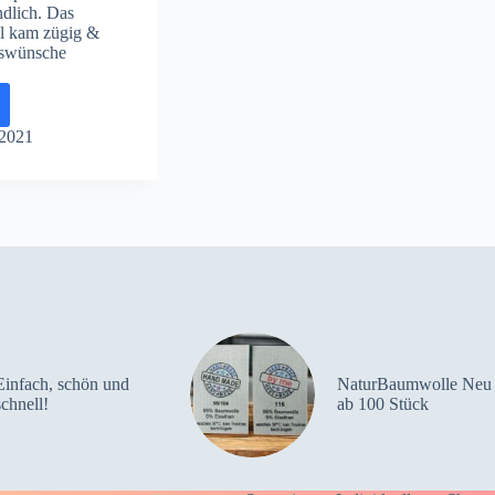
ndlich. Das
l kam zügig &
swünsche
en!!
 2021
Einfach, schön und
NaturBaumwolle Neu
schnell!
ab 100 Stück