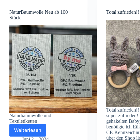
NaturBaumwolle Neu ab 100
Total zufrieden!!
Stück
Total zufrieden!!
Naturbaumwolle und
super zufrieden!
Textiletiketten
gehäkelten Baby
benötigte ich Et
Weiterlesen
CE-Kennzeichnu
NaturBaumwolle
über den Shop li
Neu
Juni 21, 2024