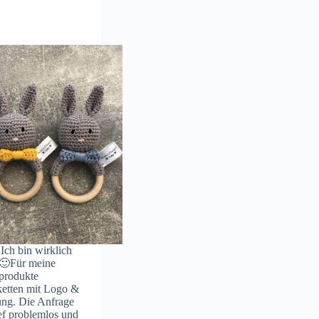
 Ich bin wirklich
 🙂Für meine
produkte
iketten mit Logo &
ng. Die Anfrage
ef problemlos und