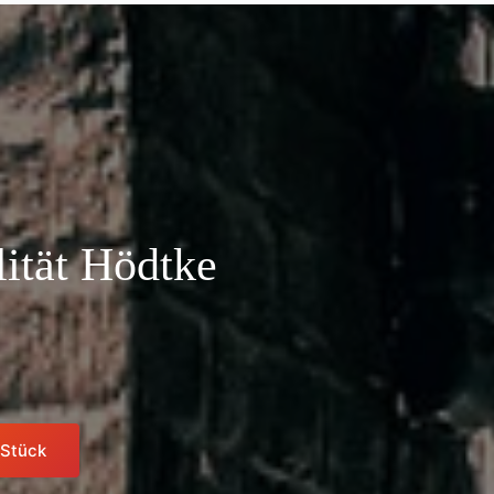
lität Hödtke
 Stück