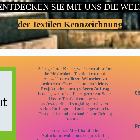
ENTDECKEN SIE MIT UNS DIE WEL
der Textilen Kennzeichnung
Sehr geehrter Kunde, wir bieten ab sofort
die Möglichkeit, Textiletiketten mit
Auswahl
nach Ihren Wünschen
zu
bedrucken. Ob es sich um ein
kleines
Projekt
oder einen
größeren Auftrag
06
handelt, wir stehen Ihnen gerne zur Seite.
it
Unsere Textiletiketten werden
professionell und sorgfältig produziert,
sodass Ihr Logo und andere gewünschte
Designs klar und anschaulich zur Geltung
kommen..
Pr
ob weißes
Mischband
oder
Naturbaumwolle
, unsere großflächig