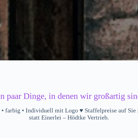
in paar Dinge, in denen wir großartig sin
• farbig • Individuell mit Logo ♥️ Staffelpreise auf Sie 
statt Einerlei – Hödtke Vertrieb.