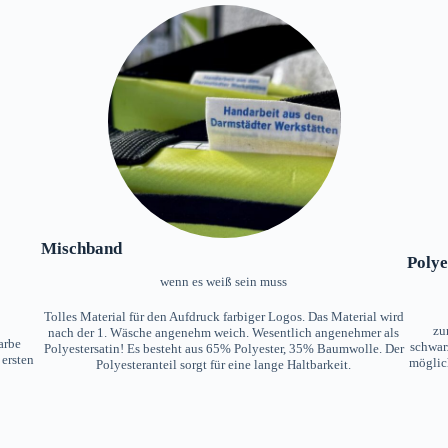
Mischband
Polye
wenn es weiß sein muss
Tolles Material für den Aufdruck farbiger Logos. Das Material wird
zu
nach der 1. Wäsche angenehm weich. Wesentlich angenehmer als
arbe
schwarz
Polyestersatin! Es besteht aus 65% Polyester, 35% Baumwolle. Der
 ersten
möglich
Polyesteranteil sorgt für eine lange Haltbarkeit.