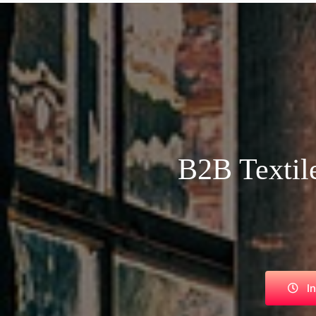
B2B Textile
I